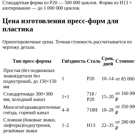
Стандартная форма из P20 — 500 000 циклов. Форма из H13 +
азотирование — до 1 000 000 циклов.
Цена изготовления пресс-форм для
пластика
Ориентировочные цены. Точная стоимость рассчитывается по
чертежу детали.
Срок,
Тип пресс-формы
Гнёздность
Сталь
Стоимос
дней
Простая (без подвижных
знаков)
детали без
1
P20
10–14
от 85 000
поднутрений, до 150×150
мм
от 160 00
Стандартная
до 300×300
718 /
1+1
15–20
мм, холодный канал
P20
₽
от 350 00
Многогнёздная
идентичные
4–8
718H
18–28
гнёзда, горячий канал
₽
Сложная (боковые знаки,
от 280 00
лифтеры)
поднутрения,
1–2
H13
22–35
₽
резьбовые знаки