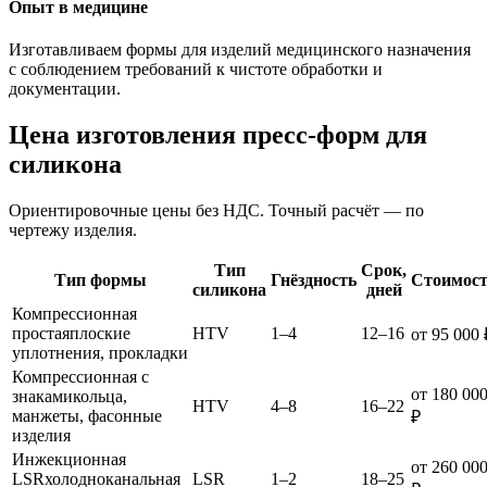
Опыт в медицине
Изготавливаем формы для изделий медицинского назначения
с соблюдением требований к чистоте обработки и
документации.
Цена изготовления пресс-форм для
силикона
Ориентировочные цены без НДС. Точный расчёт — по
чертежу изделия.
Тип
Срок,
Тип формы
Гнёздность
Стоимос
силикона
дней
Компрессионная
простая
плоские
HTV
1–4
12–16
от 95 000 
уплотнения, прокладки
Компрессионная с
от 180 00
знаками
кольца,
HTV
4–8
16–22
манжеты, фасонные
₽
изделия
Инжекционная
от 260 00
LSR
холодноканальная
LSR
1–2
18–25