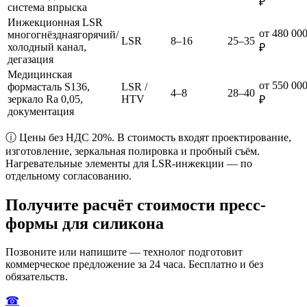
₽
система впрыска
Инжекционная LSR
от 480 00
многогнёздная
горячий/
LSR
8–16
25–35
холодный канал,
₽
дегазация
Медицинская
от 550 00
форма
сталь S136,
LSR /
4–8
28–40
зеркало Ra 0,05,
HTV
₽
документация
ⓘ Цены без НДС 20%. В стоимость входят проектирование,
изготовление, зеркальная полировка и пробный съём.
Нагревательные элементы для LSR-инжекции — по
отдельному согласованию.
Получите расчёт стоимости пресс-
формы для силикона
Позвоните или напишите — технолог подготовит
коммерческое предложение за 24 часа. Бесплатно и без
обязательств.
☎